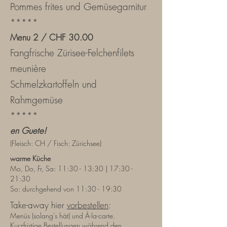
Pommes frites und Gemüsegarnitur
*****
Menu 2 / CHF 30.00
Fangfrische Zürisee-Felchenfilets
meunière
Schmelzkartoffeln und
Rahmgemüse
*****
en Guete!
(Fleisch: CH / Fisch: Zürichsee)
warme Küche
Mo, Do, Fr, Sa: 11:30 - 13:30 | 17:30 -
21:30
So: durchgehend von 11:30 - 19:30
Take-away hier
vorbestellen
:
Menüs (solang's hät) und À-la-carte
.
Kurzfristige Bestellungen während den