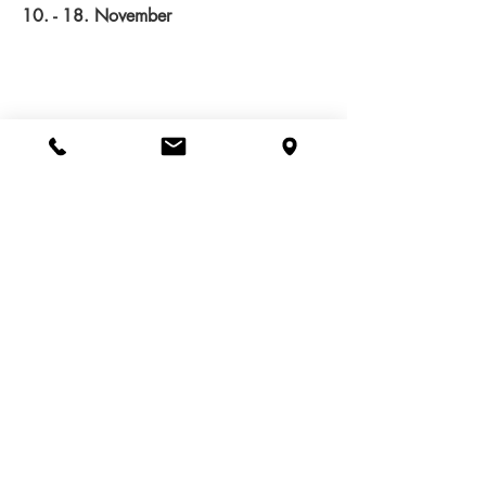
10. - 18. November
Vorschau Silvester
31.12.2024
Silvester-Menu 2024 findet wieder statt!
18 Uhr Apéro, anschliessend feines
Mehrgang-Überraschungsmenü
offen bis 02.30 Uhr
Wir freuen uns auf eure Reservation!