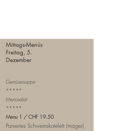
Mittags-Menüs
Freitag, 5.
Dezember
Gemüsesuppe
*****​
Menüsalat
*****
Menu 1 / CHF 19.50
Paniertes Schweinskotelett (mager)